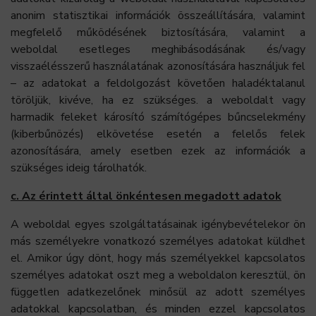
anonim statisztikai információk összeállítására, valamint
megfelelő működésének biztosítására, valamint a
weboldal esetleges meghibásodásának és/vagy
visszaélésszerű használatának azonosítására használjuk fel
– az adatokat a feldolgozást követően haladéktalanul
töröljük, kivéve, ha ez szükséges. a weboldalt vagy
harmadik feleket károsító számítógépes bűncselekmény
(kiberbűnözés) elkövetése esetén a felelős felek
azonosítására, amely esetben ezek az információk a
szükséges ideig tárolhatók.
c. Az érintett által önkéntesen megadott adatok
A weboldal egyes szolgáltatásainak igénybevételekor ön
más személyekre vonatkozó személyes adatokat küldhet
el. Amikor úgy dönt, hogy más személyekkel kapcsolatos
személyes adatokat oszt meg a weboldalon keresztül, ön
független adatkezelőnek minősül az adott személyes
adatokkal kapcsolatban, és minden ezzel kapcsolatos