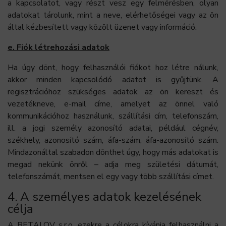
a kapcsolatot, vagy részt vesz egy felmérésben, olyan
adatokat tárolunk, mint a neve, elérhetőségei vagy az ön
által kézbesített vagy közölt üzenet vagy információ.
e. Fiók létrehozási adatok
Ha úgy dönt, hogy felhasználói fiókot hoz létre nálunk,
akkor minden kapcsolódó adatot is gyűjtünk. A
regisztrációhoz szükséges adatok az ön kereszt és
vezetékneve, e-mail címe, amelyet az önnel való
kommunikációhoz használunk, szállítási cím, telefonszám,
ill. a jogi személy azonosító adatai, például cégnév,
székhely, azonosító szám, áfa-szám, áfa-azonosító szám.
Mindazonáltal szabadon dönthet úgy, hogy más adatokat is
megad nekünk önről – adja meg születési dátumát,
telefonszámát, mentsen el egy vagy több szállítási címet.
4. A személyes adatok kezelésének
célja
A BETALOV s.r.o. ezekre a célokra kívánja felhasználni a