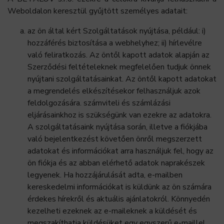
Weboldalon keresztül gyűjtött személyes adatait:
az ön által kért Szolgáltatások nyújtása, például: i)
hozzáférés biztosítása a webhelyhez; ii) hírlevélre
való feliratkozás. Az öntől kapott adatok alapján az
Szerződési feltételeknek megfelelően tudjuk önnek
nyújtani szolgáltatásainkat. Az öntől kapott adatokat
a megrendelés elkészítésekor felhasználjuk azok
feldolgozására. számviteli és számlázási
eljárásainkhoz is szükségünk van ezekre az adatokra.
A szolgáltatásaink nyújtása során, illetve a fiókjába
való bejelentkezést követően önről megszerzett
adatokat és információkat arra használjuk fel, hogy az
ön fiókja és az abban elérhető adatok naprakészek
legyenek. Ha hozzájárulását adta, e-mailben
kereskedelmi információkat is küldünk az ön számára
érdekes hírekről és aktuális ajánlatokról. Könnyedén
kezelheti ezeknek az e-maileknek a küldését és
megszakíthatja küldésüket egy egyszerű e-maillel,