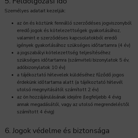
5. Feldolgozási idő
Személyes adatait kezeljük:
az ön és köztünk fennálló szerződéses jogviszonyból
eredő jogok és kötelezettségek gyakorlásához,
valamint e szerződéses kapcsolatokból eredő
igények gyakorlásához szükséges időtartamra (4 év)
a jogszabályi kötelezettség teljesítéséhez
szükséges időtartamra (számviteli bizonylatok 5 év,
adóbizonylatok 10 év)
a tájékoztató hírlevelek küldéséhez fűződő jogos
érdekünk időtartama alatt (a tájékoztató hírlevél
utolsó megnyitásától számított 2 év)
az ön hozzájárulásának idejére (legfeljebb 4 évig
annak megadásától, vagy az utolsó megrendeléstől
számított 4 évig)
6. Jogok védelme és biztonsága