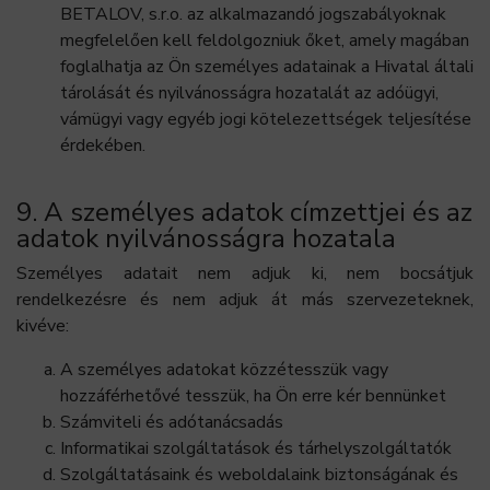
BETALOV, s.r.o. az alkalmazandó jogszabályoknak
megfelelően kell feldolgozniuk őket, amely magában
foglalhatja az Ön személyes adatainak a Hivatal általi
tárolását és nyilvánosságra hozatalát az adóügyi,
vámügyi vagy egyéb jogi kötelezettségek teljesítése
érdekében.
9. A személyes adatok címzettjei és az
adatok nyilvánosságra hozatala
Személyes adatait nem adjuk ki, nem bocsátjuk
rendelkezésre és nem adjuk át más szervezeteknek,
kivéve:
A személyes adatokat közzétesszük vagy
hozzáférhetővé tesszük, ha Ön erre kér bennünket
Számviteli és adótanácsadás
Informatikai szolgáltatások és tárhelyszolgáltatók
Szolgáltatásaink és weboldalaink biztonságának és