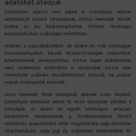
adatokat átadjuk
Személyes adatot nem adunk ki személyes adatok
adatbázisát kezelő társaságnak, illetve harmadik félnek,
kivéve az áru futárszolgálattal történő tényleges
kézbesítéséhez szükséges mértékben.
Adatait a jogszabályokból, az állami és más hatóságok
követelményeiből fakadó kötelezettségek teljesítése,
követeléseink érvényesítése, illetve olyan eljárásokban
való védekezés érdekében is tárolhatjuk, illetve más
személyek számára hozzáférhetővé tesszük, ha azokat
mások érvényesítik ellenünk.
Azon harmadik felek kategóriái, akiknek ezen okokból
személyes adatokat adunk ki, közé tartoznak például a
bíróságok, az állami és egyéb hatóságok, amelyek
hatáskörrel rendelkeznek a tevékenységünk feletti
ellenőrzés gyakorlására, viták megoldására vagy döntések
végrehajtására, vagy jogi és számviteli tanácsadóink és