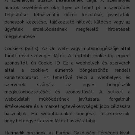
A személyes adatok kezelésének célja: A személyes
adatok kezelésének oka. Ilyen ok lehet pl. a szerződés
teljesítése, felhasználói fiókok kezelése, javaslatok,
panaszok kezelése, tájékoztató hírlevél küldése vagy az
ügyfelek érdeklődésének megfelelő hirdetések
megjelenítése
Cookie-k (Sütik): Az Ön web- vagy mobilböngészője által
tárolt rövid szöveges fájlok. A legtöbb cookie-fájl egyedi
azonosítót, ún Cookie ID. Ez a webhelyek és szerverek
által a cookie-t elmentő böngészőhöz rendelt
karaktersorozat. Ez lehetővé teszi a webhelyek és
szerverek számára az egyes böngészők
megkülönböztetését és azonosítását. A sütiket a
weboldalak működésének javítására, forgalmuk
értékelésére és a marketingtevékenységek jobb célzására
használjuk. Ha weboldalunkat böngészi, feltételezzük,
hogy beleegyezik ezen fájlok használatába.
Harmadik országok: az Európai Gazdasági Térségen kívüli