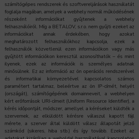
számítógépes rendszerek és szoftvereljárások használatát
foglalja magában, amelyek a webhely normál működésének
részeként információkat gyűjtenek a webhely
felhasználóiról. Míg a BETALOV, s.r.o. nem gyűjti ezeket az
információkat annak érdekében, hogy azokat
meghatározott felhasználókhoz kapcsolja, ezek a
felhasználók közvetlenül ezen információkon vagy más
gyűjtött információkon keresztül azonosíthatók – és mint
ilyenek, ezek az információk is személyes adatnak
minősülnek. Ez az információ az ön operációs rendszerével
és informatikai környezetével kapcsolatos számos
paramétert tartalmaz, beleértve az ön IP-címét, helyét
(országát), számítógépének domainneveit, a webhelyen
kért erőforrások URI-címeit (Uniform Resource Identifier), a
kérés időpontját, módszer, amellyel a kéréseket küldték a
szervernek, az elküldött kérésre válaszul kapott fájl
mérete, a szerver által küldött válasz állapotát jelző
számkód (sikeres, hiba stb.) és így tovább. Ezeket az
adatokat kizárólag a weboldal használatával kapcsolatos