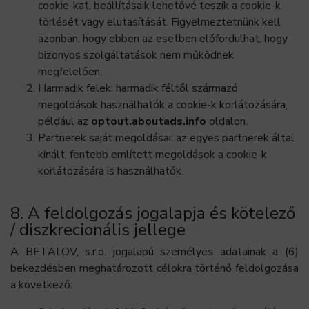
cookie-kat, beállításaik lehetővé teszik a cookie-k
törlését vagy elutasítását. Figyelmeztetnünk kell
azonban, hogy ebben az esetben előfordulhat, hogy
bizonyos szolgáltatások nem működnek
megfelelően.
Harmadik felek: harmadik féltől származó
megoldások használhatók a cookie-k korlátozására,
például az
optout.aboutads.info
oldalon.
Partnerek saját megoldásai: az egyes partnerek által
kínált, fentebb említett megoldások a cookie-k
korlátozására is használhatók.
8. A feldolgozás jogalapja és kötelező
/ diszkrecionális jellege
A BETALOV, s.r.o. jogalapú személyes adatainak a (6)
bekezdésben meghatározott célokra történő feldolgozása
a következő: