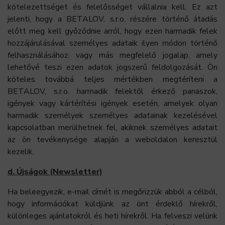
kötelezettséget és felelősséget vállalnia kell. Ez azt
jelenti, hogy a BETALOV, s.r.o. részére történő átadás
előtt meg kell győződnie arról, hogy ezen harmadik felek
hozzájárulásával személyes adataik ilyen módon történő
felhasználásához. vagy más megfelelő jogalap, amely
lehetővé teszi ezen adatok jogszerű feldolgozását. Ön
köteles továbbá teljes mértékben megtéríteni a
BETALOV, s.r.o. harmadik felektől érkező panaszok,
igények vagy kártérítési igények esetén, amelyek olyan
harmadik személyek személyes adatainak kezelésével
kapcsolatban merülhetnek fel, akiknek személyes adatait
az ön tevékenysége alapján a weboldalon keresztül
kezelik.
d. Újságok (Newsletter)
Ha beleegyezik, e-mail címét is megőrizzük abból a célból,
hogy információkat küldjünk az önt érdeklő hírekről,
különleges ajánlatokról és heti hírekről. Ha felveszi velünk