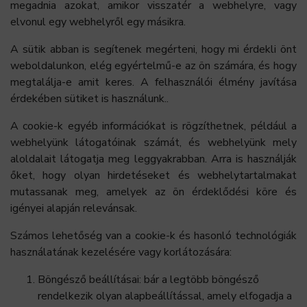
megadnia azokat, amikor visszatér a webhelyre, vagy
elvonul egy webhelyről egy másikra.
A sütik abban is segítenek megérteni, hogy mi érdekli önt
weboldalunkon, elég egyértelmű-e az ön számára, és hogy
megtalálja-e amit keres. A felhasználói élmény javítása
érdekében sütiket is használunk..
A cookie-k egyéb információkat is rögzíthetnek, például a
webhelyünk látogatóinak számát, és webhelyünk mely
aloldalait látogatja meg leggyakrabban. Arra is használják
őket, hogy olyan hirdetéseket és webhelytartalmakat
mutassanak meg, amelyek az ön érdeklődési köre és
igényei alapján relevánsak.
Számos lehetőség van a cookie-k és hasonló technológiák
használatának kezelésére vagy korlátozására:
Böngésző beállításai: bár a legtöbb böngésző
rendelkezik olyan alapbeállítással, amely elfogadja a