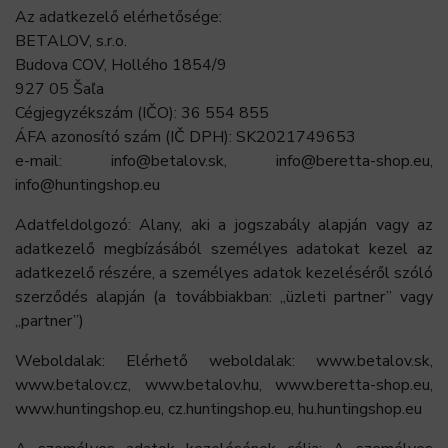
Az adatkezelő elérhetősége:
BETALOV, s.r.o.
Budova COV, Hollého 1854/9
927 05 Šaľa
Cégjegyzékszám (IČO): 36 554 855
ÁFA azonosító szám (IČ DPH): SK2021749653
e-mail: info@betalov.sk, info@beretta-shop.eu,
info@huntingshop.eu
Adatfeldolgozó: Alany, aki a jogszabály alapján vagy az
adatkezelő megbízásából személyes adatokat kezel az
adatkezelő részére, a személyes adatok kezeléséről szóló
szerződés alapján (a továbbiakban: „üzleti partner” vagy
„partner”)
Weboldalak: Elérhető weboldalak: www.betalov.sk,
www.betalov.cz, www.betalov.hu, www.beretta-shop.eu,
www.huntingshop.eu, cz.huntingshop.eu, hu.huntingshop.eu