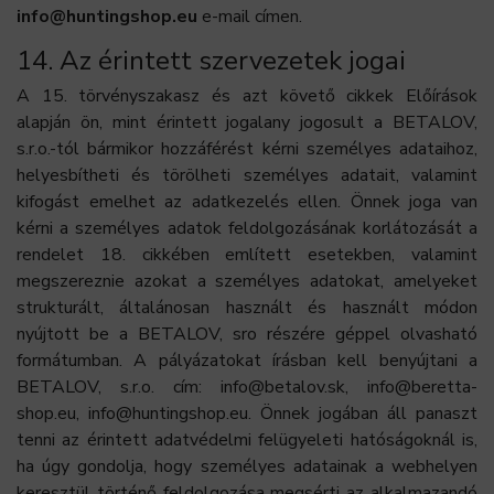
info@huntingshop.eu
e-mail címen.
14. Az érintett szervezetek jogai
A 15. törvényszakasz és azt követő cikkek Előírások
alapján ön, mint érintett jogalany jogosult a BETALOV,
s.r.o.-tól bármikor hozzáférést kérni személyes adataihoz,
helyesbítheti és törölheti személyes adatait, valamint
kifogást emelhet az adatkezelés ellen. Önnek joga van
kérni a személyes adatok feldolgozásának korlátozását a
rendelet 18. cikkében említett esetekben, valamint
megszereznie azokat a személyes adatokat, amelyeket
strukturált, általánosan használt és használt módon
nyújtott be a BETALOV, sro részére géppel olvasható
formátumban. A pályázatokat írásban kell benyújtani a
BETALOV, s.r.o. cím: info@betalov.sk, info@beretta-
shop.eu, info@huntingshop.eu. Önnek jogában áll panaszt
tenni az érintett adatvédelmi felügyeleti hatóságoknál is,
ha úgy gondolja, hogy személyes adatainak a webhelyen
keresztül történő feldolgozása megsérti az alkalmazandó