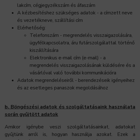
lakcím, cégjegyzékszám és áfaszám
A kézbesítéshez szükséges adatok - a címzett neve
és vezetékneve, szállítási cím
Elérhetőség:
Telefonszám - megrendelés visszaigazolására,
ügyfélkapcsolatra, áru futárszolgálattal történő
kiszállítására
Elektronikus e-mail cím (e-mail) - a
megrendelés visszaigazolásának küldésére és a
vásárlóval való további kommunikációra
Adatok megrendeléseiről - berendezéseik igényeihez
és az esetleges panaszok megoldásához
b. Böngészési adatok és szolgáltatásaink használata
során gyűjtött adatok
Amikor igénybe veszi szolgáltatásainkat, adatokat
gyűjtünk arról is, hogyan használja azokat. Ezek a