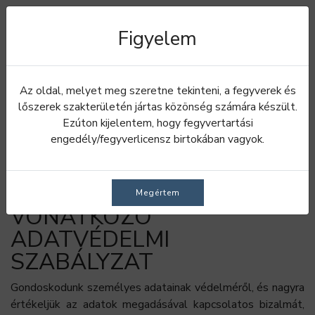
Figyelem
Adatvédelmi
Az oldal, melyet meg szeretne tekinteni, a fegyverek és
lőszerek szakterületén jártas közönség számára készült.
szabályzat
Ezúton kijelentem, hogy fegyvertartási
engedély/fegyverlicensz birtokában vagyok.
A SZEMÉLYES ADATOK
VÉDELMÉRE ÉS A COOKIE-
K HASZNÁLATÁRA
Megértem
VONATKOZÓ
ADATVÉDELMI
SZABÁLYZAT
Gondoskodunk személyes adatainak védelméről, és nagyra
értékeljük az adatok megadásával kapcsolatos bizalmát,