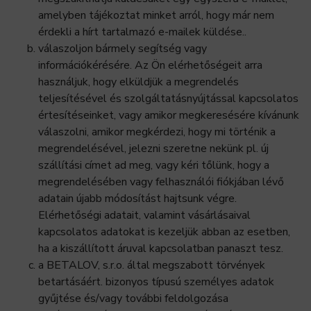
amelyben tájékoztat minket arról, hogy már nem
érdekli a hírt tartalmazó e-mailek küldése..
válaszoljon bármely segítség vagy
információkérésére. Az Ön elérhetőségeit arra
használjuk, hogy elküldjük a megrendelés
teljesítésével és szolgáltatásnyújtással kapcsolatos
értesítéseinket, vagy amikor megkeresésére kívánunk
válaszolni, amikor megkérdezi, hogy mi történik a
megrendelésével, jelezni szeretne nekünk pl. új
szállítási címet ad meg, vagy kéri tőlünk, hogy a
megrendelésében vagy felhasználói fiókjában lévő
adatain újabb módosítást hajtsunk végre.
Elérhetőségi adatait, valamint vásárlásaival
kapcsolatos adatokat is kezeljük abban az esetben,
ha a kiszállított áruval kapcsolatban panaszt tesz.
a BETALOV, s.r.o. által megszabott törvények
betartásáért. bizonyos típusú személyes adatok
gyűjtése és/vagy további feldolgozása