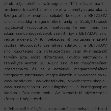
célok teljesítéséhez szükségesnek ítélt időszak alatt -
mindenesetre azért, mert ezeket a személyes adatokat a
Szolgáltatások nyújtása céljából kezeljük, a BETALOV,
s.r.o. mindaddig megőrzi őket, amíg a Szolgáltatások
nyújtásával kapcsolatos felelősség le nem telik (az
alkalmazandó jogszabályok szerint), így a BETALOV, s.r.o.
védte érdekeit. A (6) bekezdés a) pontjában említett
célokra feldolgozott személyes adatok c) a BETALOV,
s.r.o. különleges jogi kötelezettség vagy alkalmazandó
törvény által előírt időtartamra. További információk a
személyes adatok BETALOV, s.r.o. általi megőrzésének
időtartamairól és az e határidők meghatározásához
elfogadott kritériumok megtalálhatók a www.betalov.sk,
www.betalov.cz, www.betalov.hu, www.beretta-shop.eu,
www.huntingshop.eu, cz.huntingshop.eu, hu.huntingshop.eu
oldalon a Dokumentumok - Az üzemeltető tájékoztatási
kötelezettsége részben.
A felhasználói fiókjához kapcsolódó személyes adatokat