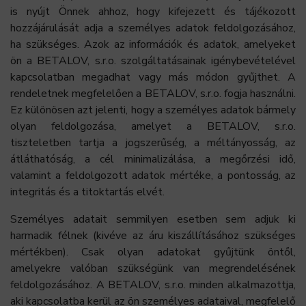
is nyújt Önnek ahhoz, hogy kifejezett és tájékozott
hozzájárulását adja a személyes adatok feldolgozásához,
ha szükséges. Azok az információk és adatok, amelyeket
ön a BETALOV, s.r.o. szolgáltatásainak igénybevételével
kapcsolatban megadhat vagy más módon gyűjthet. A
rendeletnek megfelelően a BETALOV, s.r.o. fogja használni.
Ez különösen azt jelenti, hogy a személyes adatok bármely
olyan feldolgozása, amelyet a BETALOV, s.r.o.
tiszteletben tartja a jogszerűség, a méltányosság, az
átláthatóság, a cél minimalizálása, a megőrzési idő,
valamint a feldolgozott adatok mértéke, a pontosság, az
integritás és a titoktartás elvét.
Személyes adatait semmilyen esetben sem adjuk ki
harmadik félnek (kivéve az áru kiszállításához szükséges
mértékben). Csak olyan adatokat gyűjtünk öntől,
amelyekre valóban szükségünk van megrendelésének
feldolgozásához. A BETALOV, s.r.o. minden alkalmazottja,
aki kapcsolatba kerül az ön személyes adataival, megfelelő