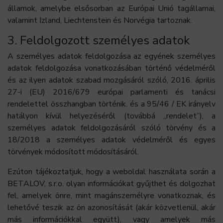
államok, amelybe elsősorban az Európai Unió tagállamai,
valamint Izland, Liechtenstein és Norvégia tartoznak.
3. Feldolgozott személyes adatok
A személyes adatok feldolgozása az egyének személyes
adatok feldolgozása vonatkozásában történő védelméről
és az ilyen adatok szabad mozgásáról szóló, 2016. április
27-i (EU) 2016/679 európai parlamenti és tanácsi
rendelettel összhangban történik. és a 95/46 / EK irányelv
hatályon kívül helyezéséről (továbbá „rendelet”), a
személyes adatok feldolgozásáról szóló törvény és a
18/2018 a személyes adatok védelméről és egyes
törvények módosított módosításáról.
Ezúton tájékoztatjuk, hogy a weboldal használata során a
BETALOV, s.r.o. olyan információkat gyűjthet és dolgozhat
fel, amelyek önre, mint magánszemélyre vonatkoznak, és
lehetővé teszik az ön azonosítását (akár közvetlenül, akár
más információkkal együtt), vagy amelyek más