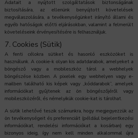
Adatait a nyújtott szolgáltatások biztonságának
biztosítására, az ellenünk benyújtott követelések
megválaszolására, a tevékenységünket irányító állami és
egyéb hatóságok előtti eljárásokban, valamint a felmerült
követeléseink érvényesítésére is felhasználjuk.
7. Cookies (Sütik)
A fenti célokra sütiket és hasonló eszközöket is
használunk. A cookie-k olyan kis adatdarabok, amelyeket a
böngésző vagy a mobileszköz tárol a webhelyek
böngészése közben. A pixelek egy webhelyen vagy e-
mailben található kis képek vagy „kóddarabok”, amelyek
információkat gyűjtenek az ön böngészőjéről vagy
mobileszközéről, és némelyikük cookie-kat is tárolhat.
A sütik lehetővé teszik számunkra, hogy megjegyezzük az
ön tevékenységeit és preferenciáit (például bejelentkezési
információkat, rendelési információkat a kosárban) egy
bizonyos ideig, így nem kell minden alkalommal újra