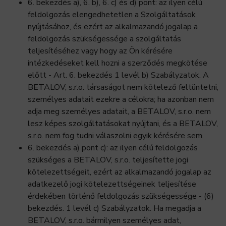
6. bekezdés a), 6. b), 6. c) és d) pont: az ilyen célú
feldolgozás elengedhetetlen a Szolgáltatások
nyújtásához, és ezért az alkalmazandó jogalap a
feldolgozás szükségessége a szolgáltatás
teljesítéséhez vagy hogy az Ön kérésére
intézkedéseket kell hozni a szerződés megkötése
előtt - Art. 6. bekezdés 1 levél b) Szabályzatok. A
BETALOV, s.r.o. társaságot nem kötelező feltüntetni,
személyes adatait ezekre a célokra; ha azonban nem
adja meg személyes adatait, a BETALOV, s.r.o. nem
lesz képes szolgáltatásokat nyújtani, és a BETALOV,
s.r.o. nem fog tudni válaszolni egyik kérésére sem.
6. bekezdés a) pont c): az ilyen célú feldolgozás
szükséges a BETALOV, s.r.o. teljesítette jogi
kötelezettségeit, ezért az alkalmazandó jogalap az
adatkezelő jogi kötelezettségeinek teljesítése
érdekében történő feldolgozás szükségessége - (6)
bekezdés. 1 levél c) Szabályzatok. Ha megadja a
BETALOV, s.r.o. bármilyen személyes adat,