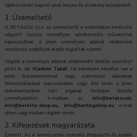
tájékoztatást kapott azok helyes és érzékeny kezeléséről.
1. Üzemeltető
A BETALOV, s.r.o. az üzemeltető a weboldalon keresztül
végzett összes személyes adatkezelési művelettel
kapcsolatban, a jelen személyes adatok védelmére
vonatkozó szabályok elején foglaltak szerint.
Cégünk a személyes adatok védelméért felelős személyt
jelölt ki, aki
Vladimír Takáč
. Ha bármilyen kérdése van a
jelen dokumentummal vagy személyes adatainak
felhasználásával kapcsolatban, vagy élni kíván a jelen
dokumentumban leírt jogaival, forduljon felelős
személyünkhöz e-mailben az
info@betalov.sk,
info@beretta-shop.eu, info@huntingshop.eu
e-mail
címen vagy írásban cégünk címén.
2. Kifejezések magyarázata
Érintett: Az a természetes személy (fogyasztó és egyéni