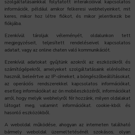
szolgáltatásainkkal folytatott interakcióival kapcsolatos
információk, például amikor felkeresi webhelyeinket, mit
keres, mikor hoz létre fiókot, és mikor jelentkezik be
fiókjába.
Ezenkívül tároljuk véleményét, oldalunkon tett
megjegyzéseit, teljesített rendeléseivel kapcsolatos
adatait, vagy az online chaten való kommunikációt.
Ezenkívül adatokat gyűjtünk azokról az eszközökről és
számítógépekről, amelyeket szolgáltatásaink eléréséhez
használ, beleértve az IP-címeket, a böngészőbeállításokat,
az operációs rendszerekkel kapcsolatos információkat,
esetleg információkat az ön mobileszközéről, információkat
arról, hogy melyik webhelyről fér hozzánk, milyen oldalakat
látogat meg, valamint információkat. cookie-kból és
hasonló eszközökből.
A weboldal működése, ahogyan az interneten található
bármely weboldal üzemeltetésénél szokásos, olyan