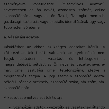
személyekre vonatkoznak ("Személyes adatok"),
nevezetesen az ön nevét, azonosító számát, online
azonosítószáma vagy az ön fizikai, fiziológiai, mentális,
gazdasági, kulturális vagy szociális identitásának egy vagy
több jellemző eleme.
a. Vásárlási adatok
Vásárláskor az ahhoz szükséges adatokat kérjük. A
kötelező adatok tehát csak azok, amelyek nélkül nem
tudjuk elküldeni a vásárlást és feldolgozni a
megrendelését, például az Ön neve és vezetékneve, e-
mail címe, szállítási címe, telefonszáma, illetve a
megrendelés tárgya. A jogi személy azonosító adatai,
például cégnév, székhely, azonosító szám, áfa-szám, áfa-
azonosító szám.
A kezelt személyes adatok listája:
Számlázási adatok - vezeték- és vezetéknév, állandó