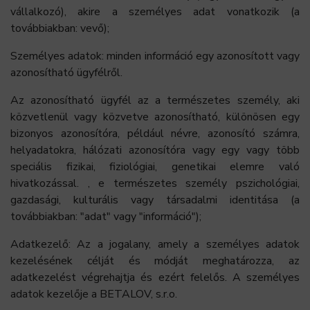
vállalkozó), akire a személyes adat vonatkozik (a
továbbiakban: vevő);
Személyes adatok: minden információ egy azonosított vagy
azonosítható ügyfélről.
Az azonosítható ügyfél az a természetes személy, aki
közvetlenül vagy közvetve azonosítható, különösen egy
bizonyos azonosítóra, például névre, azonosító számra,
helyadatokra, hálózati azonosítóra vagy egy vagy több
speciális fizikai, fiziológiai, genetikai elemre való
hivatkozással. , e természetes személy pszichológiai,
gazdasági, kulturális vagy társadalmi identitása (a
továbbiakban: "adat" vagy "információ");
Adatkezelő: Az a jogalany, amely a személyes adatok
kezelésének célját és módját meghatározza, az
adatkezelést végrehajtja és ezért felelős. A személyes
adatok kezelője a BETALOV, s.r.o.