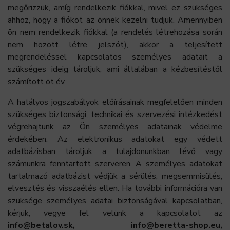
megőrizzük, amíg rendelkezik fiókkal, mivel ez szükséges
ahhoz, hogy a fiókot az önnek kezelni tudjuk. Amennyiben
ön nem rendelkezik fiókkal (a rendelés létrehozása során
nem hozott létre jelszót), akkor a teljesített
megrendeléssel kapcsolatos személyes adatait a
szükséges ideig tároljuk, ami általában a kézbesítéstől
számított öt év.
A hatályos jogszabályok előírásainak megfelelően minden
szükséges biztonsági, technikai és szervezési intézkedést
végrehajtunk az Ön személyes adatainak védelme
érdekében. Az elektronikus adatokat egy védett
adatbázisban tároljuk a tulajdonunkban lévő vagy
számunkra fenntartott szerveren. A személyes adatokat
tartalmazó adatbázist védjük a sérülés, megsemmisülés,
elvesztés és visszaélés ellen. Ha további információra van
szüksége személyes adatai biztonságával kapcsolatban,
kérjük, vegye fel velünk a kapcsolatot az
info@betalov.sk, info@beretta-shop.eu,