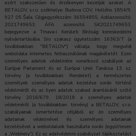
ezért szakszerűen és érzékenyen kezeljük azokat. A
BETALOV, s.r.o. székhelye: Budova COV, Hollého 1854/9,
927 05 Šaľa, Cégjegyzékszám: 36554855, Adóazonosító:
2021749653, ÁFA azonosító: SK2021749653,
bejegyezve a Trnava-i Kerületi Bíróság kereskedelmi
nyilvántartásába. Sro szakasz ügyiratszám: 16363/T (a
továbbiakban: "BETALOV") vállalja, hogy megvédi
weboldala internetes felhasználóinak magánéletét. Ezen
személyes adatok védelmére vonatkozó szabályok az
Európai Parlament és az Európai Unió Tanácsa 13. sz.
törvény (a továbbiakban: Rendelet) a természetes
személyek személyes adatok kezelése során történő
védelméről és az ilyen adatok szabad áramlásáról szóló
törvény 2016/679. 18/2018 a személyes adatok
védelméről (a továbbiakban: törvény) a BETALOV, s.r.o.
szabályainak ismertetése céljából. az ön személyes
adatainak védelmével és személyes adatainak
kezelésével a weboldalunk használata során (együttesen
a „Webhely”). Ez az adatvédelmi szabályzat tájékoztatást