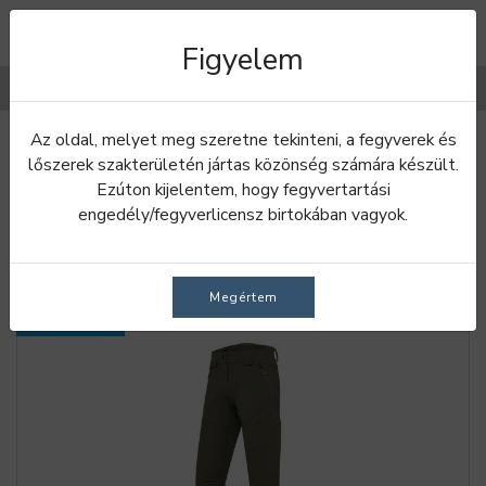
Figyelem
Filterek
Az oldal, melyet meg szeretne tekinteni, a fegyverek és
Bevezetés
Nadrágok
Női nadrágok
lőszerek szakterületén jártas közönség számára készült.
Ezúton kijelentem, hogy fegyvertartási
NŐI NADRÁGOK
engedély/fegyverlicensz birtokában vagyok.
Megértem
RAKTÁRON