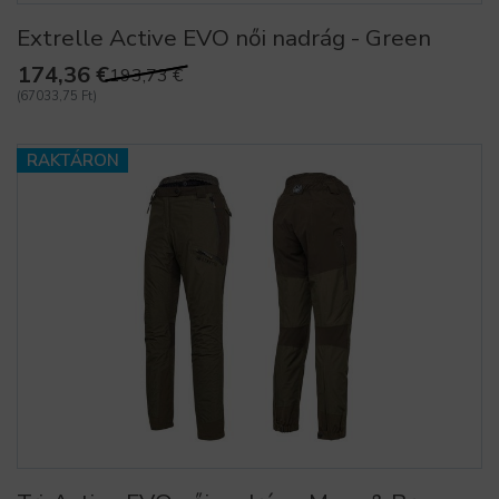
Extrelle Active EVO női nadrág - Green
174,36 €
193,73 €
(67033,75 Ft)
RAKTÁRON