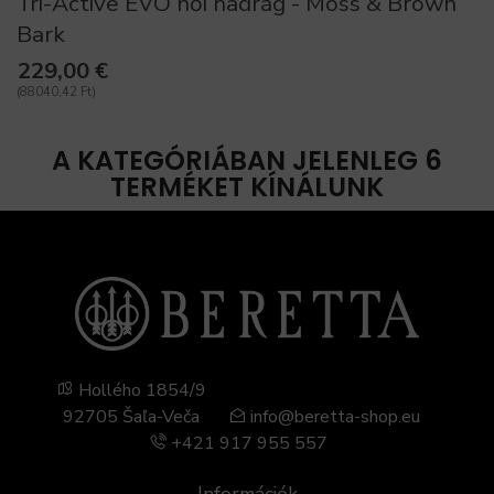
Tri-Active EVO női nadrág - Moss & Brown
Bark
229,00 €
(88040,42 Ft)
A KATEGÓRIÁBAN JELENLEG 6
TERMÉKET KÍNÁLUNK
Hollého 1854/9
92705 Šaľa-Veča
info@beretta-shop.eu
+421 917 955 557