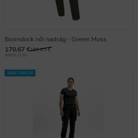
Boondock női nadrág - Green Moss
170,67 €
189,63 €
(65615,11 Ft)
RAKTÁRON