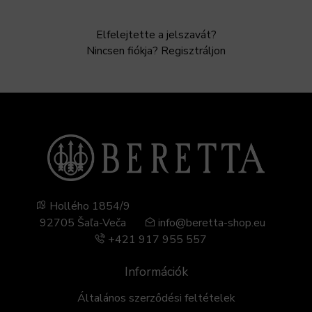
Elfelejtette a jelszavát?
Nincsen fiókja? Regisztráljon
Hollého 1854/9
92705 Šaľa-Veča
info@beretta-shop.eu
+421 917 955 557
Információk
Általános szerződési feltételek