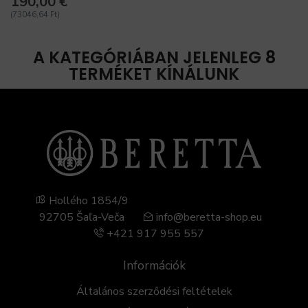
190,00 €
(73046,64 Ft)
A KATEGÓRIÁBAN JELENLEG 8
TERMÉKET KÍNÁLUNK
Hollého 1854/9
92705 Šaľa-Veča
info@beretta-shop.eu
+421 917 955 557
Információk
Általános szerződési feltételek