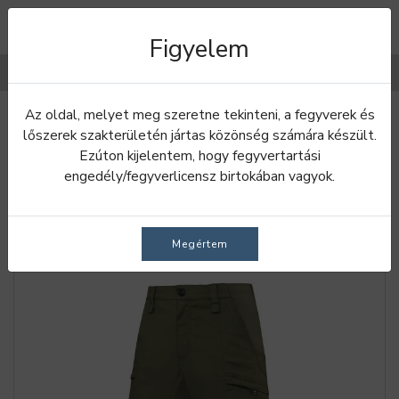
Figyelem
Filterek
Az oldal, melyet meg szeretne tekinteni, a fegyverek és
Bevezetés
Nadrágok
Rövidnadrágok
lőszerek szakterületén jártas közönség számára készült.
Ezúton kijelentem, hogy fegyvertartási
RÖVIDNADRÁGOK
engedély/fegyverlicensz birtokában vagyok.
Megértem