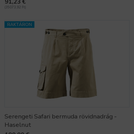
91,23 €
(35073,92 Ft)
RAKTÁRON
Serengeti Safari bermuda rövidnadrág -
Haselnut