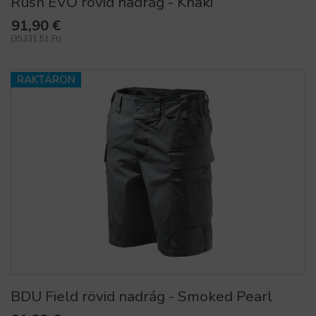
Rush EVO rövid nadrág - Khaki
91,90 €
(35331,51 Ft)
RAKTÁRON
BDU Field rövid nadrág - Smoked Pearl