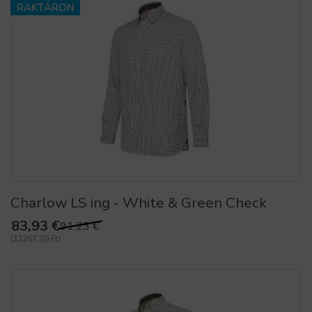
RAKTÁRON
Charlow LS ing - White & Green Check
83,93 €
91,23 €
(32267,39 Ft)