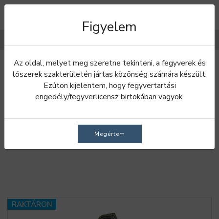
Figyelem
Filterek
Az oldal, melyet meg szeretne tekinteni, a fegyverek és
Bevezetés
Ruhák
Ingek
lőszerek szakterületén jártas közönség számára készült.
Ezúton kijelentem, hogy fegyvertartási
INGEK
engedély/fegyverlicensz birtokában vagyok.
Férfi ingek
Női ingek
Megértem
RAKTÁRON