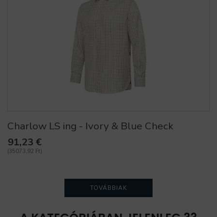
Charlow LS ing - Ivory & Blue Check
91,23 €
(35073,92 Ft)
TOVÁBBIAK