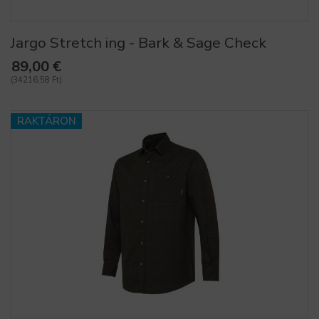
Jargo Stretch ing - Bark & Sage Check
89,00 €
(34216,58 Ft)
RAKTÁRON